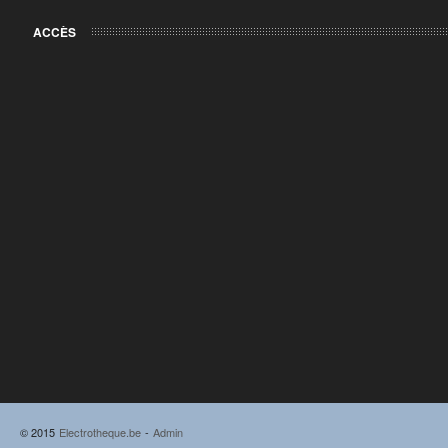
ACCÈS
© 2015
Electrotheque.be
-
Admin